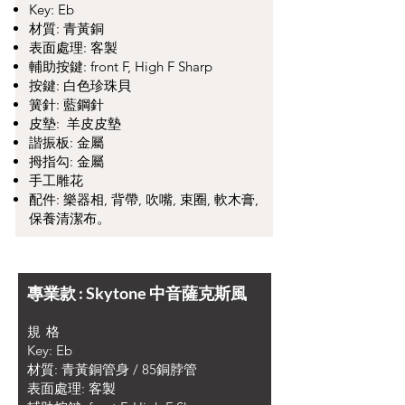
Key: Eb
材質: 青黃銅
表面處理: 客製
輔助按鍵: front F, High F Sharp
按鍵: 白色珍珠貝
簧針: 藍鋼針
皮墊: 羊皮皮墊
諧振板: 金屬
拇指勾: 金屬
​手工雕花
配件: 樂器相, 背帶, 吹嘴, 束圈, 軟木膏,
保養清潔布。
專業款 : Skytone 中音薩克斯風
規 格
Key: Eb
材質: 青黃銅管身 / 85銅脖管
表面處理: 客製