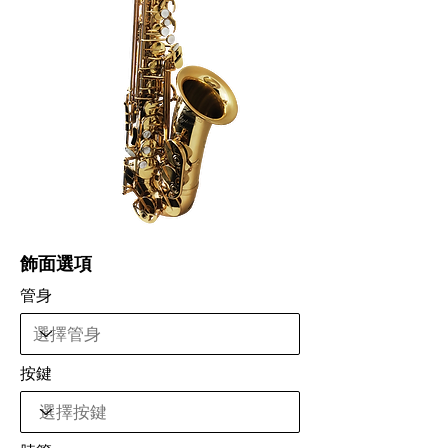
飾面選項
管身
按鍵