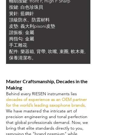
輔助按鍵: front F, High F Sharp
按鍵: 白色珍珠貝
簧針: 藍鋼針
頂級防水、防震材料
皮墊: 義大利pisoni皮墊
諧振板: 金屬
拇指勾: 金屬
手工雕花
配件: 樂器箱, 背帶, 吹嘴, 束圈, 軟木膏,
保養清潔布。
Master Craftsmanship, Decades in the
Making
Behind every RIESEN instruments lies
decades of experience as an OEM partner
for the world’s leading saxophone brands
.
We have mastered the intricate art of
precision engineering and tonal perfection
that global professionals demand. Now, we
bring that elite standards directly to you,
removing the "brand premium" while