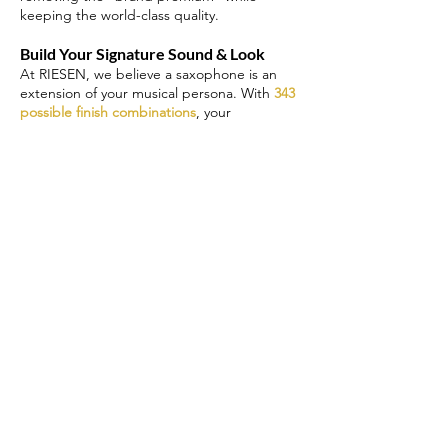
keeping the world-class quality.
Build Your Signature Sound & Look
At RIESEN, we believe a saxophone is an
extension of your musical persona. With
343
possible finish combinations
, your
instrument will be as unique as the sound
you create.
Live Rendering Technology:
Every selection
is instantly reflected in our high-fidelity
preview, allowing you to visualize your future
partner before commissioning the build.
Unlimited Customization. Instant
Preview.
Explore 7 distinct finishes for each key
component: the Body, the Keys, and the
Neck. From the timeless elegance of
Polished Gold to the soul of Vintage Bronze,
you are free to design a masterpiece that
reflects your soul.
Elite Engineering. Unrivaled Value.